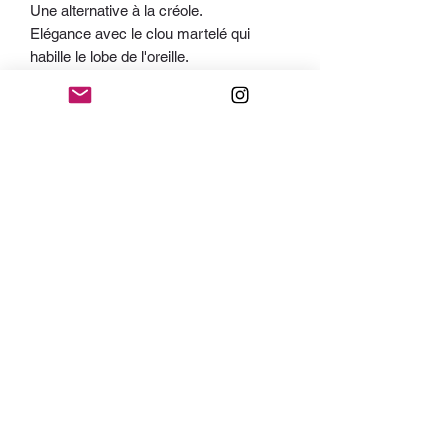
Une alternative à la créole.
Elégance avec le clou martelé qui
habille le lobe de l'oreille.
Dessinées et fabriquées dans nos
ateliers en France
Plus d'informations
Boucles d'oreilles en laiton martelé et
doré en France à l'or 24 carats - 1
micron.
Arty
Diamètre de l'anneau 45 mm.
Précious
Ababord
Découvrez notre collection bijouterie
AlanneB
C.G.V
Livraisons & Retours