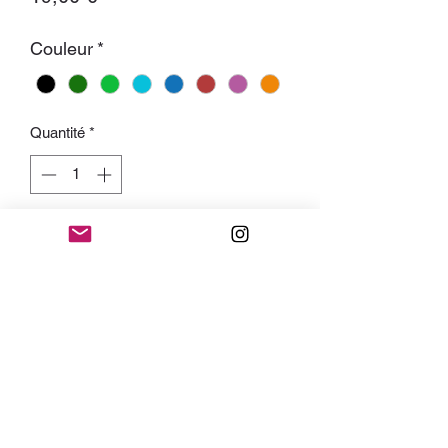
Couleur
*
Quantité
*
Ajouter au panier
Bracelet barre à roue doré.
Entièrement réglable par le croisement
des cordons dans une pièce métal.
Arty
Précious